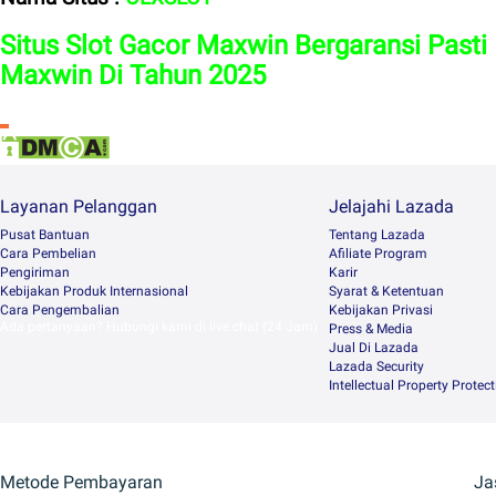
Situs Slot Gacor Maxwin Bergaransi Pasti
Maxwin Di Tahun 2025
Layanan Pelanggan
Jelajahi Lazada
Pusat Bantuan
Tentang Lazada
Cara Pembelian
Afiliate Program
Pengiriman
Karir
Kebijakan Produk Internasional
Syarat & Ketentuan
Cara Pengembalian
Kebijakan Privasi
Ada pertanyaan? Hubungi kami di live chat (24 Jam)
Press & Media
Jual Di Lazada
Lazada Security
Intellectual Property Protec
Metode Pembayaran
Ja