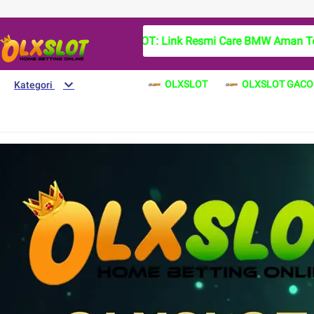
OLXSLOT: Link Resmi Care BMW Aman Terpe
OLXSLOT
OLXSLOT GACO
Kategori