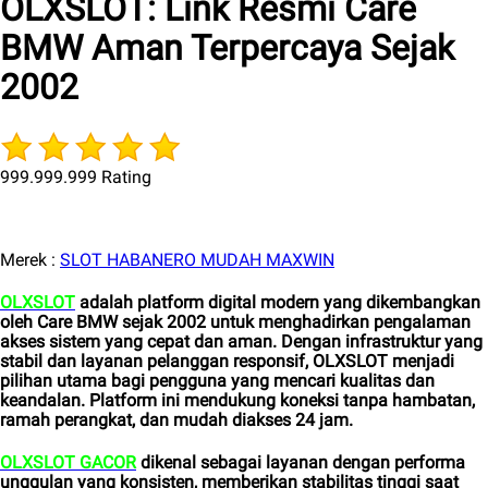
OLXSLOT: Link Resmi Care
BMW Aman Terpercaya Sejak
2002
999.999.999 Rating
Merek :
SLOT HABANERO MUDAH MAXWIN
OLXSLOT
adalah platform digital modern yang dikembangkan
oleh Care BMW sejak 2002 untuk menghadirkan pengalaman
akses sistem yang cepat dan aman. Dengan infrastruktur yang
stabil dan layanan pelanggan responsif, OLXSLOT menjadi
pilihan utama bagi pengguna yang mencari kualitas dan
keandalan. Platform ini mendukung koneksi tanpa hambatan,
ramah perangkat, dan mudah diakses 24 jam.
OLXSLOT GACOR
dikenal sebagai layanan dengan performa
unggulan yang konsisten, memberikan stabilitas tinggi saat