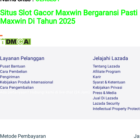
Situs Slot Gacor Maxwin Bergaransi Pasti
Maxwin Di Tahun 2025
Layanan Pelanggan
Jelajahi Lazada
Pusat Bantuan
Tentang Lazada
Cara Pembelian
Afiliate Program
Pengiriman
Karir
Kebijakan Produk Internasional
Syarat & Ketentuan
Cara Pengembalian
Kebijakan Privasi
Ada pertanyaan? Hubungi kami di live chat (24 Jam)
Press & Media
Jual Di Lazada
Lazada Security
Intellectual Property Protec
Metode Pembayaran
Ja