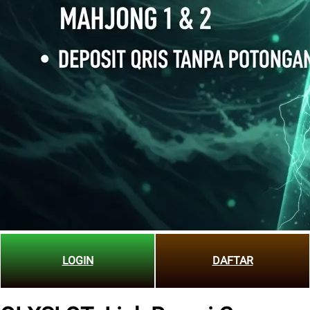
LOGIN
DAFTAR