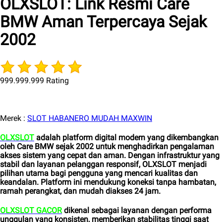
OLXSLOT: Link Resmi Care
BMW Aman Terpercaya Sejak
2002
999.999.999 Rating
Merek :
SLOT HABANERO MUDAH MAXWIN
OLXSLOT
adalah platform digital modern yang dikembangkan
oleh Care BMW sejak 2002 untuk menghadirkan pengalaman
akses sistem yang cepat dan aman. Dengan infrastruktur yang
stabil dan layanan pelanggan responsif, OLXSLOT menjadi
pilihan utama bagi pengguna yang mencari kualitas dan
keandalan. Platform ini mendukung koneksi tanpa hambatan,
ramah perangkat, dan mudah diakses 24 jam.
OLXSLOT GACOR
dikenal sebagai layanan dengan performa
unggulan yang konsisten, memberikan stabilitas tinggi saat