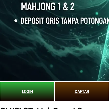
LOGIN
DAFTAR