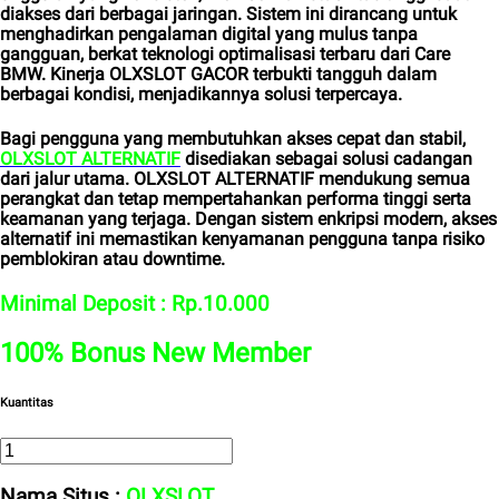
diakses dari berbagai jaringan. Sistem ini dirancang untuk
menghadirkan pengalaman digital yang mulus tanpa
gangguan, berkat teknologi optimalisasi terbaru dari Care
BMW. Kinerja OLXSLOT GACOR terbukti tangguh dalam
berbagai kondisi, menjadikannya solusi terpercaya.
Bagi pengguna yang membutuhkan akses cepat dan stabil,
OLXSLOT ALTERNATIF
disediakan sebagai solusi cadangan
dari jalur utama. OLXSLOT ALTERNATIF mendukung semua
perangkat dan tetap mempertahankan performa tinggi serta
keamanan yang terjaga. Dengan sistem enkripsi modern, akses
alternatif ini memastikan kenyamanan pengguna tanpa risiko
pemblokiran atau downtime.
Minimal Deposit : Rp.10.000
100% Bonus New Member
Kuantitas
Nama Situs :
OLXSLOT