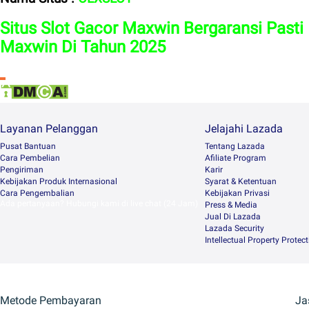
Situs Slot Gacor Maxwin Bergaransi Pasti
Maxwin Di Tahun 2025
Layanan Pelanggan
Jelajahi Lazada
Pusat Bantuan
Tentang Lazada
Cara Pembelian
Afiliate Program
Pengiriman
Karir
Kebijakan Produk Internasional
Syarat & Ketentuan
Cara Pengembalian
Kebijakan Privasi
Ada pertanyaan? Hubungi kami di live chat (24 Jam)
Press & Media
Jual Di Lazada
Lazada Security
Intellectual Property Protec
Metode Pembayaran
Ja