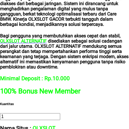
diakses dari berbagai jaringan. Sistem ini dirancang untuk
menghadirkan pengalaman digital yang mulus tanpa
gangguan, berkat teknologi optimalisasi terbaru dari Care
BMW. Kinerja OLXSLOT GACOR terbukti tangguh dalam
berbagai kondisi, menjadikannya solusi terpercaya.
Bagi pengguna yang membutuhkan akses cepat dan stabil,
OLXSLOT ALTERNATIF
disediakan sebagai solusi cadangan
dari jalur utama. OLXSLOT ALTERNATIF mendukung semua
perangkat dan tetap mempertahankan performa tinggi serta
keamanan yang terjaga. Dengan sistem enkripsi modern, akses
alternatif ini memastikan kenyamanan pengguna tanpa risiko
pemblokiran atau downtime.
Minimal Deposit : Rp.10.000
100% Bonus New Member
Kuantitas
Nama Situs :
OLXSLOT