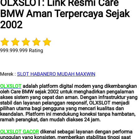
OLXSLOT: Link Resmi Care
BMW Aman Terpercaya Sejak
2002
999.999.999 Rating
Merek :
SLOT HABANERO MUDAH MAXWIN
OLXSLOT
adalah platform digital modern yang dikembangkan
oleh Care BMW sejak 2002 untuk menghadirkan pengalaman
akses sistem yang cepat dan aman. Dengan infrastruktur yang
stabil dan layanan pelanggan responsif, OLXSLOT menjadi
pilihan utama bagi pengguna yang mencari kualitas dan
keandalan. Platform ini mendukung koneksi tanpa hambatan,
ramah perangkat, dan mudah diakses 24 jam.
OLXSLOT GACOR
dikenal sebagai layanan dengan performa
unggulan yang konsisten, memberikan stabilitas tinggi saat