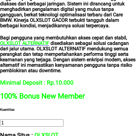
diakses dari berbagai jaringan. Sistem ini dirancang untuk
menghadirkan pengalaman digital yang mulus tanpa
gangguan, berkat teknologi optimalisasi terbaru dari Care
BMW. Kinerja OLXSLOT GACOR terbukti tangguh dalam
berbagai kondisi, menjadikannya solusi terpercaya.
Bagi pengguna yang membutuhkan akses cepat dan stabil,
OLXSLOT ALTERNATIF
disediakan sebagai solusi cadangan
dari jalur utama. OLXSLOT ALTERNATIF mendukung semua
perangkat dan tetap mempertahankan performa tinggi serta
keamanan yang terjaga. Dengan sistem enkripsi modern, akses
alternatif ini memastikan kenyamanan pengguna tanpa risiko
pemblokiran atau downtime.
Minimal Deposit : Rp.10.000
100% Bonus New Member
Kuantitas
Nama Situs :
OLXSLOT