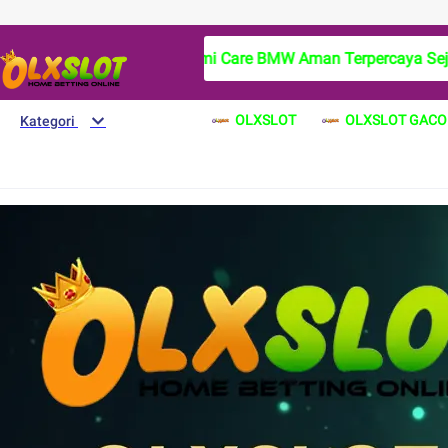
OLXSLOT: Link Resmi Care BMW Aman Terpercaya Sejak
OLXSLOT
OLXSLOT GACO
Kategori