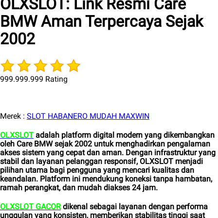
OLXSLOT: Link Resmi Care
BMW Aman Terpercaya Sejak
2002
999.999.999 Rating
Merek :
SLOT HABANERO MUDAH MAXWIN
OLXSLOT
adalah platform digital modern yang dikembangkan
oleh Care BMW sejak 2002 untuk menghadirkan pengalaman
akses sistem yang cepat dan aman. Dengan infrastruktur yang
stabil dan layanan pelanggan responsif, OLXSLOT menjadi
pilihan utama bagi pengguna yang mencari kualitas dan
keandalan. Platform ini mendukung koneksi tanpa hambatan,
ramah perangkat, dan mudah diakses 24 jam.
OLXSLOT GACOR
dikenal sebagai layanan dengan performa
unggulan yang konsisten, memberikan stabilitas tinggi saat