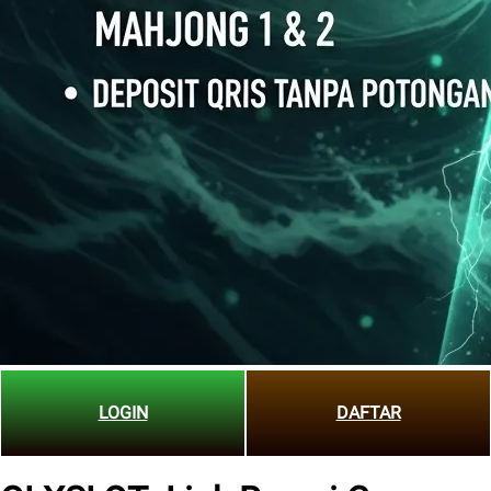
LOGIN
DAFTAR