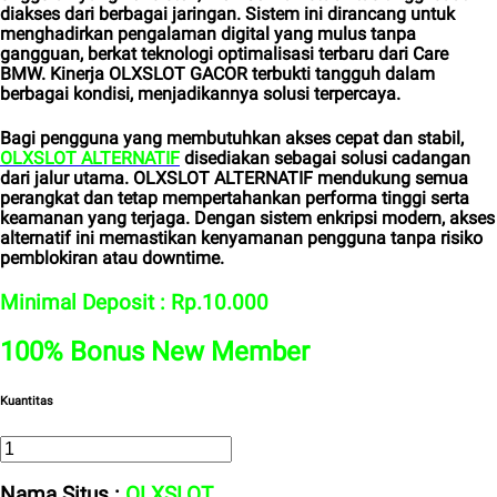
diakses dari berbagai jaringan. Sistem ini dirancang untuk
menghadirkan pengalaman digital yang mulus tanpa
gangguan, berkat teknologi optimalisasi terbaru dari Care
BMW. Kinerja OLXSLOT GACOR terbukti tangguh dalam
berbagai kondisi, menjadikannya solusi terpercaya.
Bagi pengguna yang membutuhkan akses cepat dan stabil,
OLXSLOT ALTERNATIF
disediakan sebagai solusi cadangan
dari jalur utama. OLXSLOT ALTERNATIF mendukung semua
perangkat dan tetap mempertahankan performa tinggi serta
keamanan yang terjaga. Dengan sistem enkripsi modern, akses
alternatif ini memastikan kenyamanan pengguna tanpa risiko
pemblokiran atau downtime.
Minimal Deposit : Rp.10.000
100% Bonus New Member
Kuantitas
Nama Situs :
OLXSLOT