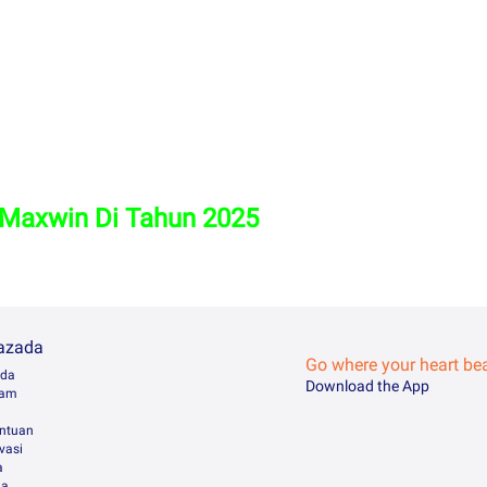
i Maxwin Di Tahun 2025
Lazada
Go where your heart be
ada
Download the App
ram
entuan
vasi
a
da