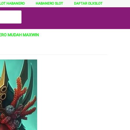
LOT HABANERO
HABANERO SLOT
DAFTAR OLXSLOT
ERO MUDAH MAXWIN