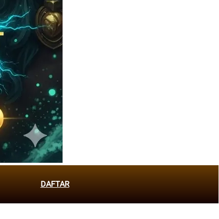
DAFTAR