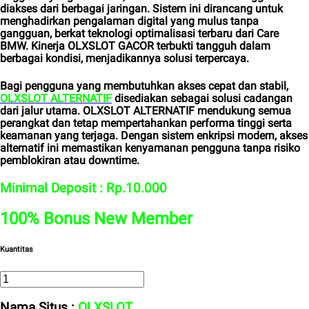
diakses dari berbagai jaringan. Sistem ini dirancang untuk
menghadirkan pengalaman digital yang mulus tanpa
gangguan, berkat teknologi optimalisasi terbaru dari Care
BMW. Kinerja OLXSLOT GACOR terbukti tangguh dalam
berbagai kondisi, menjadikannya solusi terpercaya.
Bagi pengguna yang membutuhkan akses cepat dan stabil,
OLXSLOT ALTERNATIF
disediakan sebagai solusi cadangan
dari jalur utama. OLXSLOT ALTERNATIF mendukung semua
perangkat dan tetap mempertahankan performa tinggi serta
keamanan yang terjaga. Dengan sistem enkripsi modern, akses
alternatif ini memastikan kenyamanan pengguna tanpa risiko
pemblokiran atau downtime.
Minimal Deposit : Rp.10.000
100% Bonus New Member
Kuantitas
Nama Situs :
OLXSLOT