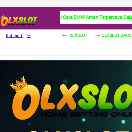
OLXSLOT: Link Resmi Care BMW Aman Terpercaya Sejak 
OLXSLOT
OLXSLOT GACO
Kategori