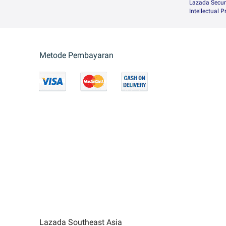
Lazada Secur
Intellectual 
Metode Pembayaran
Lazada Southeast Asia