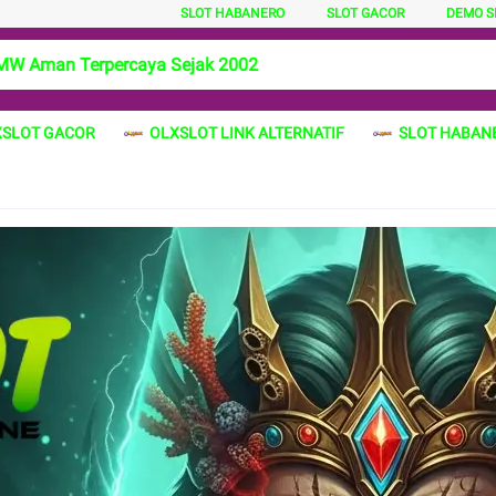
SLOT HABANERO
SLOT GACOR
DEMO S
Terpercaya Sejak 2002
XSLOT GACOR
OLXSLOT LINK ALTERNATIF
SLOT HABAN