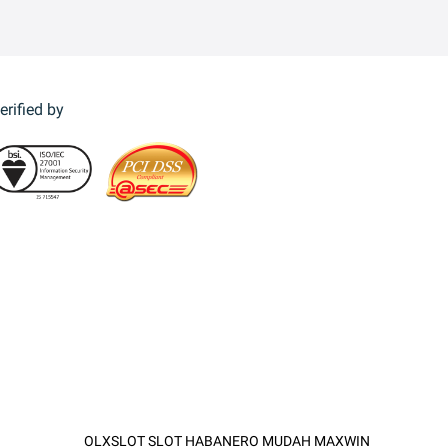
erified by
OLXSLOT SLOT HABANERO MUDAH MAXWIN