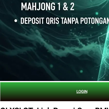
LOGIN