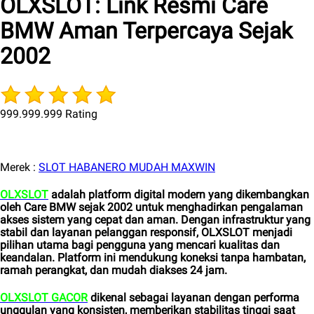
OLXSLOT: Link Resmi Care
BMW Aman Terpercaya Sejak
2002
999.999.999 Rating
Merek :
SLOT HABANERO MUDAH MAXWIN
OLXSLOT
adalah platform digital modern yang dikembangkan
oleh Care BMW sejak 2002 untuk menghadirkan pengalaman
akses sistem yang cepat dan aman. Dengan infrastruktur yang
stabil dan layanan pelanggan responsif, OLXSLOT menjadi
pilihan utama bagi pengguna yang mencari kualitas dan
keandalan. Platform ini mendukung koneksi tanpa hambatan,
ramah perangkat, dan mudah diakses 24 jam.
OLXSLOT GACOR
dikenal sebagai layanan dengan performa
unggulan yang konsisten, memberikan stabilitas tinggi saat