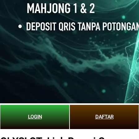
LOGIN
DAFTAR