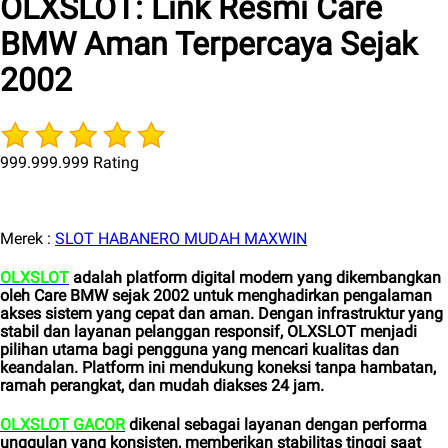
OLXSLOT: Link Resmi Care
BMW Aman Terpercaya Sejak
2002
999.999.999 Rating
Merek :
SLOT HABANERO MUDAH MAXWIN
OLXSLOT
adalah platform digital modern yang dikembangkan
oleh Care BMW sejak 2002 untuk menghadirkan pengalaman
akses sistem yang cepat dan aman. Dengan infrastruktur yang
stabil dan layanan pelanggan responsif, OLXSLOT menjadi
pilihan utama bagi pengguna yang mencari kualitas dan
keandalan. Platform ini mendukung koneksi tanpa hambatan,
ramah perangkat, dan mudah diakses 24 jam.
OLXSLOT GACOR
dikenal sebagai layanan dengan performa
unggulan yang konsisten, memberikan stabilitas tinggi saat