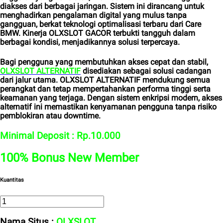
diakses dari berbagai jaringan. Sistem ini dirancang untuk
menghadirkan pengalaman digital yang mulus tanpa
gangguan, berkat teknologi optimalisasi terbaru dari Care
BMW. Kinerja OLXSLOT GACOR terbukti tangguh dalam
berbagai kondisi, menjadikannya solusi terpercaya.
Bagi pengguna yang membutuhkan akses cepat dan stabil,
OLXSLOT ALTERNATIF
disediakan sebagai solusi cadangan
dari jalur utama. OLXSLOT ALTERNATIF mendukung semua
perangkat dan tetap mempertahankan performa tinggi serta
keamanan yang terjaga. Dengan sistem enkripsi modern, akses
alternatif ini memastikan kenyamanan pengguna tanpa risiko
pemblokiran atau downtime.
Minimal Deposit : Rp.10.000
100% Bonus New Member
Kuantitas
Nama Situs :
OLXSLOT