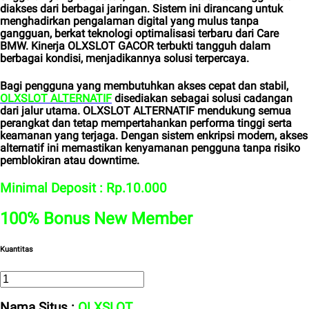
diakses dari berbagai jaringan. Sistem ini dirancang untuk
menghadirkan pengalaman digital yang mulus tanpa
gangguan, berkat teknologi optimalisasi terbaru dari Care
BMW. Kinerja OLXSLOT GACOR terbukti tangguh dalam
berbagai kondisi, menjadikannya solusi terpercaya.
Bagi pengguna yang membutuhkan akses cepat dan stabil,
OLXSLOT ALTERNATIF
disediakan sebagai solusi cadangan
dari jalur utama. OLXSLOT ALTERNATIF mendukung semua
perangkat dan tetap mempertahankan performa tinggi serta
keamanan yang terjaga. Dengan sistem enkripsi modern, akses
alternatif ini memastikan kenyamanan pengguna tanpa risiko
pemblokiran atau downtime.
Minimal Deposit : Rp.10.000
100% Bonus New Member
Kuantitas
Nama Situs :
OLXSLOT