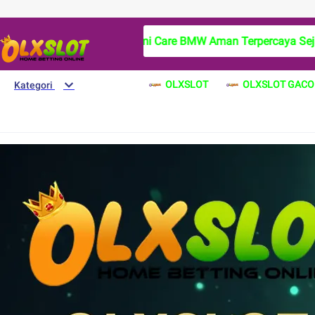
OLXSLOT: Link Resmi Care BMW Aman Terpercaya Sejak 
OLXSLOT
OLXSLOT GACO
Kategori