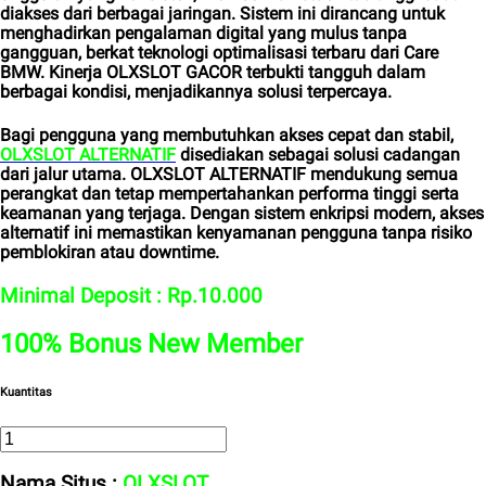
diakses dari berbagai jaringan. Sistem ini dirancang untuk
menghadirkan pengalaman digital yang mulus tanpa
gangguan, berkat teknologi optimalisasi terbaru dari Care
BMW. Kinerja OLXSLOT GACOR terbukti tangguh dalam
berbagai kondisi, menjadikannya solusi terpercaya.
Bagi pengguna yang membutuhkan akses cepat dan stabil,
OLXSLOT ALTERNATIF
disediakan sebagai solusi cadangan
dari jalur utama. OLXSLOT ALTERNATIF mendukung semua
perangkat dan tetap mempertahankan performa tinggi serta
keamanan yang terjaga. Dengan sistem enkripsi modern, akses
alternatif ini memastikan kenyamanan pengguna tanpa risiko
pemblokiran atau downtime.
Minimal Deposit : Rp.10.000
100% Bonus New Member
Kuantitas
Nama Situs :
OLXSLOT