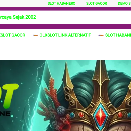
SLOT HABANERO
SLOT GACOR
DEMO S
jak 2002
XSLOT GACOR
OLXSLOT LINK ALTERNATIF
SLOT HABAN