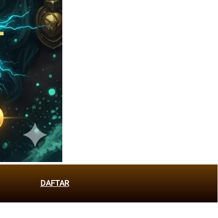
DAFTAR