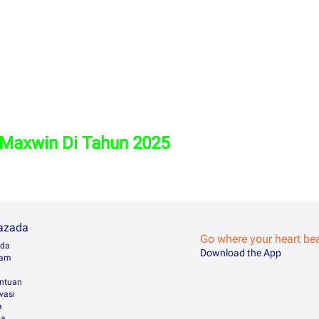
i Maxwin Di Tahun 2025
Lazada
Go where your heart be
ada
Download the App
ram
entuan
vasi
a
da