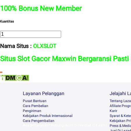
100% Bonus New Member
Kuantitas
Nama Situs :
OLXSLOT
Situs Slot Gacor Maxwin Bergaransi Past
Layanan Pelanggan
Jelajahi 
Pusat Bantuan
Tentang Laz
Cara Pembelian
Afiliate Prog
Pengiriman
Karir
Kebijakan Produk Internasional
Syarat & Ket
Cara Pengembalian
Kebijakan Pri
Ada pertanyaan? Hubungi kami di live chat (24 Jam)
Press & Medi
Jual Di Laza