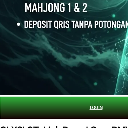
LOGIN