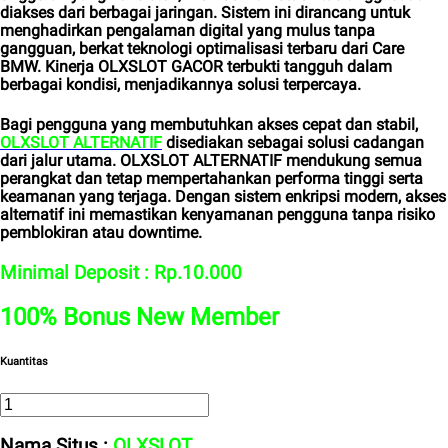
diakses dari berbagai jaringan. Sistem ini dirancang untuk
menghadirkan pengalaman digital yang mulus tanpa
gangguan, berkat teknologi optimalisasi terbaru dari Care
BMW. Kinerja OLXSLOT GACOR terbukti tangguh dalam
berbagai kondisi, menjadikannya solusi terpercaya.
Bagi pengguna yang membutuhkan akses cepat dan stabil,
OLXSLOT ALTERNATIF
disediakan sebagai solusi cadangan
dari jalur utama. OLXSLOT ALTERNATIF mendukung semua
perangkat dan tetap mempertahankan performa tinggi serta
keamanan yang terjaga. Dengan sistem enkripsi modern, akses
alternatif ini memastikan kenyamanan pengguna tanpa risiko
pemblokiran atau downtime.
Minimal Deposit : Rp.10.000
100% Bonus New Member
Kuantitas
Nama Situs :
OLXSLOT