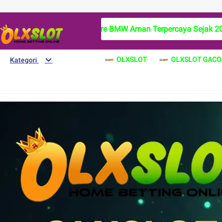
OLXSLOT: Link Resmi Care BMW Aman Terpercaya Sejak 2002
OLXSLOT
OLXSLOT GACO
Kategori