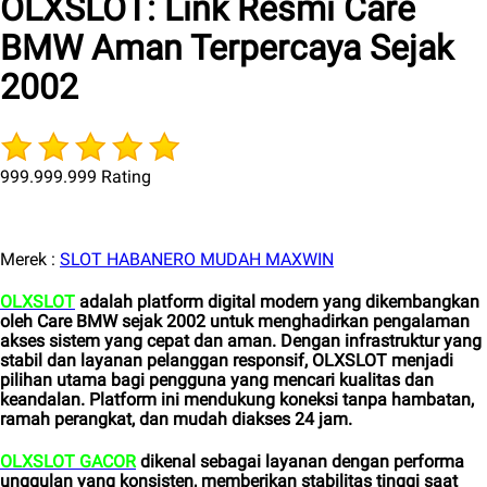
OLXSLOT: Link Resmi Care
BMW Aman Terpercaya Sejak
2002
999.999.999 Rating
Merek :
SLOT HABANERO MUDAH MAXWIN
OLXSLOT
adalah platform digital modern yang dikembangkan
oleh Care BMW sejak 2002 untuk menghadirkan pengalaman
akses sistem yang cepat dan aman. Dengan infrastruktur yang
stabil dan layanan pelanggan responsif, OLXSLOT menjadi
pilihan utama bagi pengguna yang mencari kualitas dan
keandalan. Platform ini mendukung koneksi tanpa hambatan,
ramah perangkat, dan mudah diakses 24 jam.
OLXSLOT GACOR
dikenal sebagai layanan dengan performa
unggulan yang konsisten, memberikan stabilitas tinggi saat