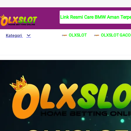
OLXSLOT: Link Resmi Care BMW Aman Terperca
OLXSLOT
OLXSLOT GACO
Kategori