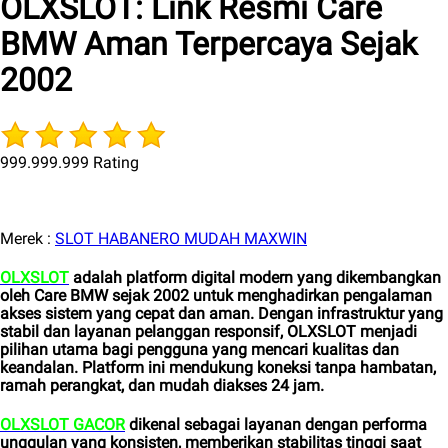
OLXSLOT: Link Resmi Care
BMW Aman Terpercaya Sejak
2002
999.999.999 Rating
Merek :
SLOT HABANERO MUDAH MAXWIN
OLXSLOT
adalah platform digital modern yang dikembangkan
oleh Care BMW sejak 2002 untuk menghadirkan pengalaman
akses sistem yang cepat dan aman. Dengan infrastruktur yang
stabil dan layanan pelanggan responsif, OLXSLOT menjadi
pilihan utama bagi pengguna yang mencari kualitas dan
keandalan. Platform ini mendukung koneksi tanpa hambatan,
ramah perangkat, dan mudah diakses 24 jam.
OLXSLOT GACOR
dikenal sebagai layanan dengan performa
unggulan yang konsisten, memberikan stabilitas tinggi saat