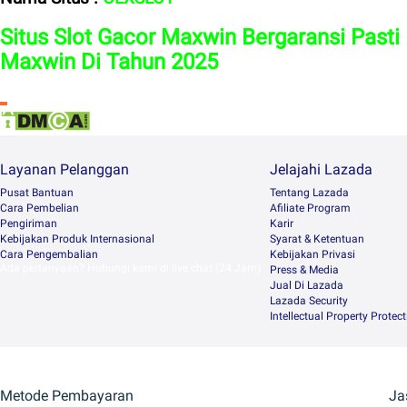
Situs Slot Gacor Maxwin Bergaransi Pasti
Maxwin Di Tahun 2025
Layanan Pelanggan
Jelajahi Lazada
Pusat Bantuan
Tentang Lazada
Cara Pembelian
Afiliate Program
Pengiriman
Karir
Kebijakan Produk Internasional
Syarat & Ketentuan
Cara Pengembalian
Kebijakan Privasi
Ada pertanyaan? Hubungi kami di live chat (24 Jam)
Press & Media
Jual Di Lazada
Lazada Security
Intellectual Property Protec
Metode Pembayaran
Ja