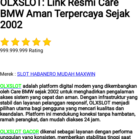
OLXSLOT: Link Resmi Care
BMW Aman Terpercaya Sejak
2002
999.999.999 Rating
Merek :
SLOT HABANERO MUDAH MAXWIN
OLXSLOT
adalah platform digital modern yang dikembangkan
oleh Care BMW sejak 2002 untuk menghadirkan pengalaman
akses sistem yang cepat dan aman. Dengan infrastruktur yang
stabil dan layanan pelanggan responsif, OLXSLOT menjadi
pilihan utama bagi pengguna yang mencari kualitas dan
keandalan. Platform ini mendukung koneksi tanpa hambatan,
ramah perangkat, dan mudah diakses 24 jam.
OLXSLOT GACOR
dikenal sebagai layanan dengan performa
unggulan yang konsisten, memberikan stabilitas tinggi saat