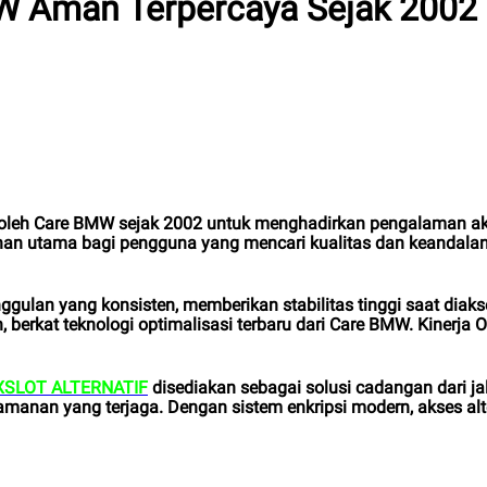
W Aman Terpercaya Sejak 2002
oleh Care BMW sejak 2002 untuk menghadirkan pengalaman aks
ihan utama bagi pengguna yang mencari kualitas dan keandala
ulan yang konsisten, memberikan stabilitas tinggi saat diakses
berkat teknologi optimalisasi terbaru dari Care BMW. Kinerja
XSLOT ALTERNATIF
disediakan sebagai solusi cadangan dari
amanan yang terjaga. Dengan sistem enkripsi modern, akses al