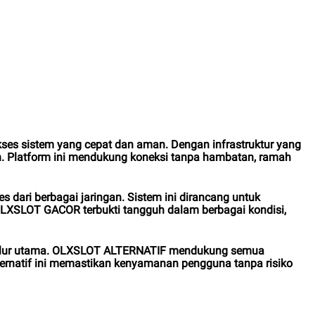
es sistem yang cepat dan aman. Dengan infrastruktur yang
n. Platform ini mendukung koneksi tanpa hambatan, ramah
 dari berbagai jaringan. Sistem ini dirancang untuk
 OLXSLOT GACOR terbukti tangguh dalam berbagai kondisi,
 jalur utama. OLXSLOT ALTERNATIF mendukung semua
ternatif ini memastikan kenyamanan pengguna tanpa risiko