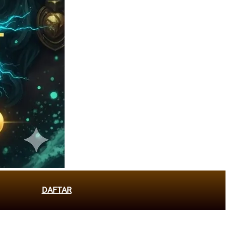
DAFTAR