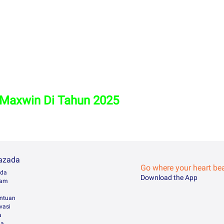
i Maxwin Di Tahun 2025
Lazada
Go where your heart be
ada
Download the App
ram
entuan
vasi
a
da