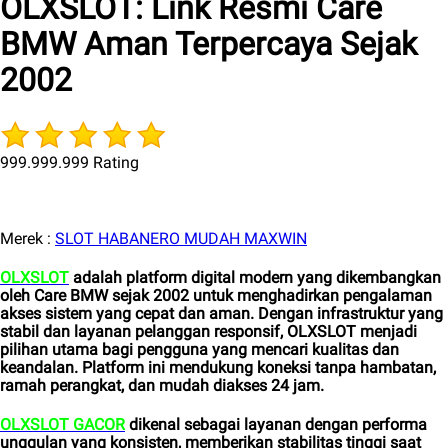
OLXSLOT: Link Resmi Care
BMW Aman Terpercaya Sejak
2002
999.999.999 Rating
Merek :
SLOT HABANERO MUDAH MAXWIN
OLXSLOT
adalah platform digital modern yang dikembangkan
oleh Care BMW sejak 2002 untuk menghadirkan pengalaman
akses sistem yang cepat dan aman. Dengan infrastruktur yang
stabil dan layanan pelanggan responsif, OLXSLOT menjadi
pilihan utama bagi pengguna yang mencari kualitas dan
keandalan. Platform ini mendukung koneksi tanpa hambatan,
ramah perangkat, dan mudah diakses 24 jam.
OLXSLOT GACOR
dikenal sebagai layanan dengan performa
unggulan yang konsisten, memberikan stabilitas tinggi saat