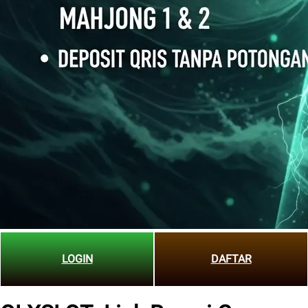
LOGIN
DAFTAR