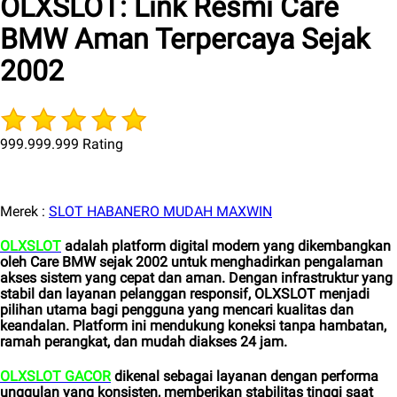
OLXSLOT: Link Resmi Care
BMW Aman Terpercaya Sejak
2002
999.999.999 Rating
Merek :
SLOT HABANERO MUDAH MAXWIN
OLXSLOT
adalah platform digital modern yang dikembangkan
oleh Care BMW sejak 2002 untuk menghadirkan pengalaman
akses sistem yang cepat dan aman. Dengan infrastruktur yang
stabil dan layanan pelanggan responsif, OLXSLOT menjadi
pilihan utama bagi pengguna yang mencari kualitas dan
keandalan. Platform ini mendukung koneksi tanpa hambatan,
ramah perangkat, dan mudah diakses 24 jam.
OLXSLOT GACOR
dikenal sebagai layanan dengan performa
unggulan yang konsisten, memberikan stabilitas tinggi saat