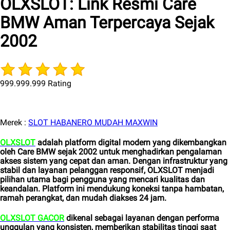
OLXSLOT: Link Resmi Care
BMW Aman Terpercaya Sejak
2002
999.999.999 Rating
Merek :
SLOT HABANERO MUDAH MAXWIN
OLXSLOT
adalah platform digital modern yang dikembangkan
oleh Care BMW sejak 2002 untuk menghadirkan pengalaman
akses sistem yang cepat dan aman. Dengan infrastruktur yang
stabil dan layanan pelanggan responsif, OLXSLOT menjadi
pilihan utama bagi pengguna yang mencari kualitas dan
keandalan. Platform ini mendukung koneksi tanpa hambatan,
ramah perangkat, dan mudah diakses 24 jam.
OLXSLOT GACOR
dikenal sebagai layanan dengan performa
unggulan yang konsisten, memberikan stabilitas tinggi saat