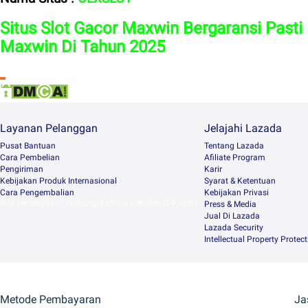
Situs Slot Gacor Maxwin Bergaransi Pasti
Maxwin Di Tahun 2025
Layanan Pelanggan
Jelajahi Lazada
Pusat Bantuan
Tentang Lazada
Cara Pembelian
Afiliate Program
Pengiriman
Karir
Kebijakan Produk Internasional
Syarat & Ketentuan
Cara Pengembalian
Kebijakan Privasi
Ada pertanyaan? Hubungi kami di live chat (24 Jam)
Press & Media
Jual Di Lazada
Lazada Security
Intellectual Property Protec
Metode Pembayaran
Ja