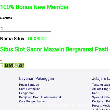
100% Bonus New Member
Kuantitas
Nama Situs :
OLXSLOT
Situs Slot Gacor Maxwin Bergaransi Past
Layanan Pelanggan
Jelajahi 
Pusat Bantuan
Tentang Laz
Cara Pembelian
Afiliate Prog
Pengiriman
Karir
Kebijakan Produk Internasional
Syarat & Ket
Cara Pengembalian
Kebijakan Pri
Ada pertanyaan? Hubungi kami di live chat (24 Jam)
Press & Medi
Jual Di Laza