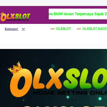
OLXSLOT: Link Resmi Care BMW Aman Terpercaya Sejak 200
OLXSLOT
OLXSLOT GACO
Kategori