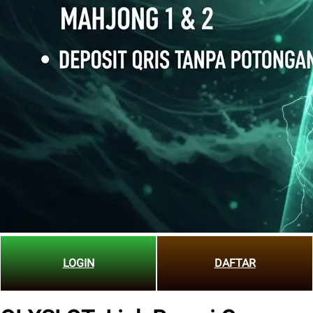
LOGIN
DAFTAR