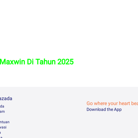
i Maxwin Di Tahun 2025
Lazada
Go where your heart be
ada
Download the App
ram
entuan
vasi
a
da