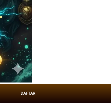
DAFTAR