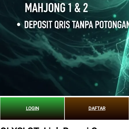
LOGIN
DAFTAR