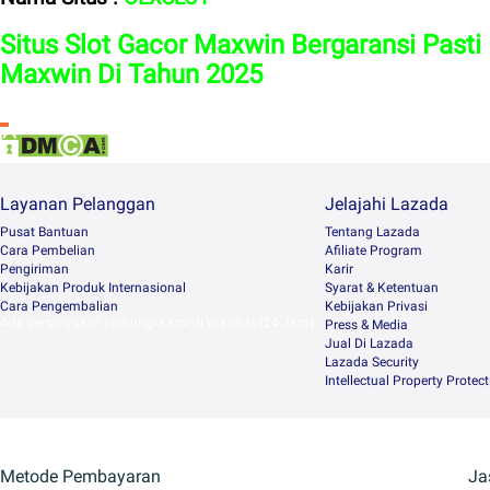
Situs Slot Gacor Maxwin Bergaransi Pasti
Maxwin Di Tahun 2025
Layanan Pelanggan
Jelajahi Lazada
Pusat Bantuan
Tentang Lazada
Cara Pembelian
Afiliate Program
Pengiriman
Karir
Kebijakan Produk Internasional
Syarat & Ketentuan
Cara Pengembalian
Kebijakan Privasi
Ada pertanyaan? Hubungi kami di live chat (24 Jam)
Press & Media
Jual Di Lazada
Lazada Security
Intellectual Property Protec
Metode Pembayaran
Ja