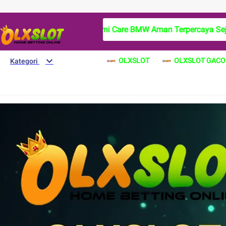
OLXSLOT: Link Resmi Care BMW Aman Terpercaya Sejak
OLXSLOT
OLXSLOT GACO
Kategori