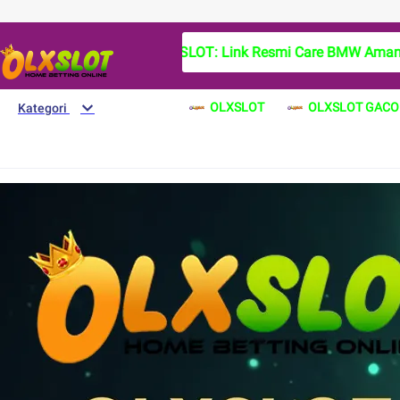
OLXSLOT: Link Resmi Care BMW Aman Ter
OLXSLOT
OLXSLOT GACO
Kategori