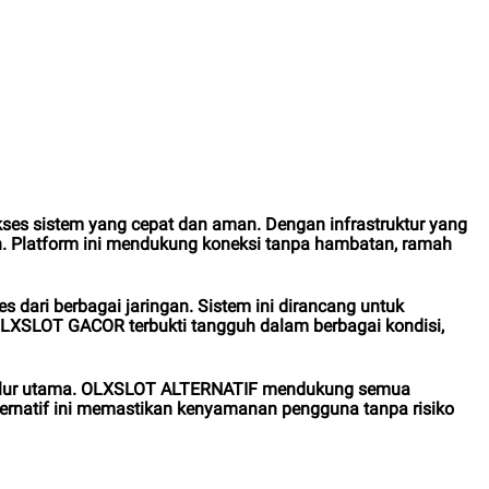
es sistem yang cepat dan aman. Dengan infrastruktur yang
n. Platform ini mendukung koneksi tanpa hambatan, ramah
 dari berbagai jaringan. Sistem ini dirancang untuk
 OLXSLOT GACOR terbukti tangguh dalam berbagai kondisi,
 jalur utama. OLXSLOT ALTERNATIF mendukung semua
ternatif ini memastikan kenyamanan pengguna tanpa risiko