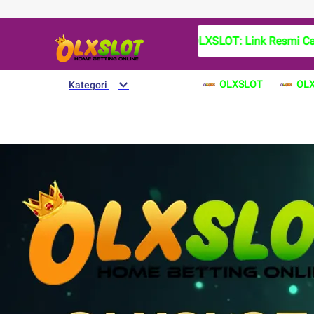
OLXSLOT: Link Resmi Care BMW 
OLXSLOT
OL
Kategori