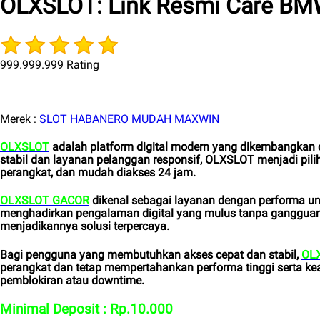
OLXSLOT: Link Resmi Care BM
999.999.999 Rating
Merek :
SLOT HABANERO MUDAH MAXWIN
OLXSLOT
adalah platform digital modern yang dikembangkan 
stabil dan layanan pelanggan responsif, OLXSLOT menjadi pil
perangkat, dan mudah diakses 24 jam.
OLXSLOT GACOR
dikenal sebagai layanan dengan performa ungg
menghadirkan pengalaman digital yang mulus tanpa gangguan, 
menjadikannya solusi terpercaya.
Bagi pengguna yang membutuhkan akses cepat dan stabil,
OL
perangkat dan tetap mempertahankan performa tinggi serta ke
pemblokiran atau downtime.
Minimal Deposit : Rp.10.000