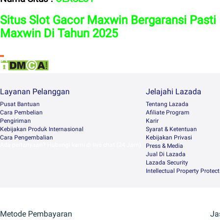
Situs Slot Gacor Maxwin Bergaransi Pasti
Maxwin Di Tahun 2025
Layanan Pelanggan
Jelajahi Lazada
Pusat Bantuan
Tentang Lazada
Cara Pembelian
Afiliate Program
Pengiriman
Karir
Kebijakan Produk Internasional
Syarat & Ketentuan
Cara Pengembalian
Kebijakan Privasi
Ada pertanyaan? Hubungi kami di live chat (24 Jam)
Press & Media
Jual Di Lazada
Lazada Security
Intellectual Property Protec
Metode Pembayaran
Ja