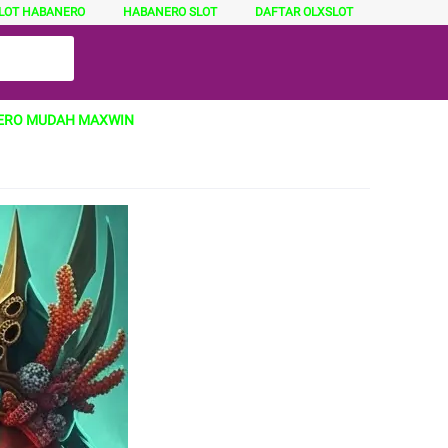
LOT HABANERO
HABANERO SLOT
DAFTAR OLXSLOT
ERO MUDAH MAXWIN