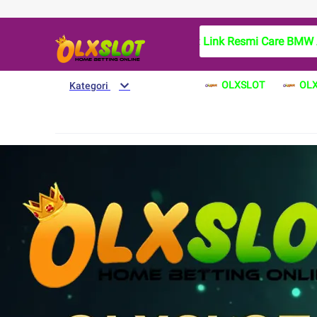
OLXSLOT: Link Resmi Care BMW Aman Ter
OLXSLOT
OL
Kategori