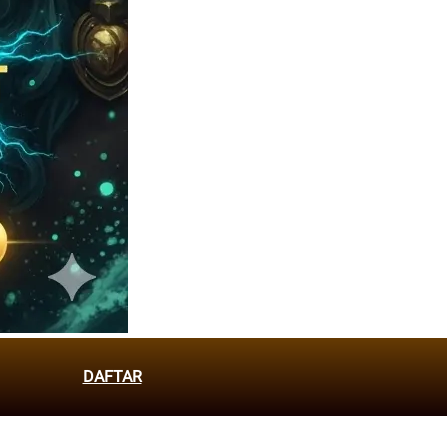
DAFTAR