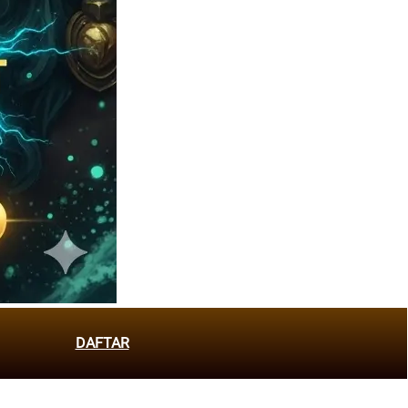
DAFTAR