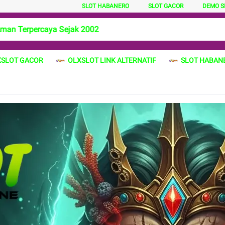
SLOT HABANERO
SLOT GACOR
DEMO S
ercaya Sejak 2002
XSLOT GACOR
OLXSLOT LINK ALTERNATIF
SLOT HABAN