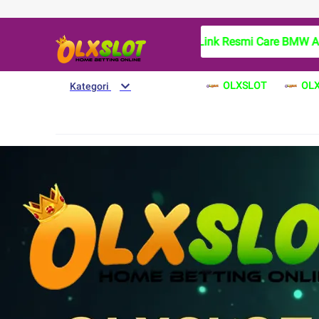
OLXSLOT: Link Resmi Care BMW Aman Terp
OLXSLOT
OL
Kategori