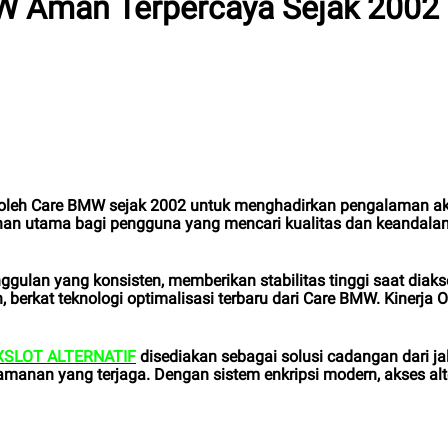
W Aman Terpercaya Sejak 2002
oleh Care BMW sejak 2002 untuk menghadirkan pengalaman aks
ihan utama bagi pengguna yang mencari kualitas dan keandala
ulan yang konsisten, memberikan stabilitas tinggi saat diakses
berkat teknologi optimalisasi terbaru dari Care BMW. Kinerja
XSLOT ALTERNATIF
disediakan sebagai solusi cadangan dari
amanan yang terjaga. Dengan sistem enkripsi modern, akses al