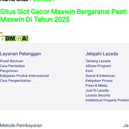
Situs Slot Gacor Maxwin Bergaransi Pasti
Maxwin Di Tahun 2025
Layanan Pelanggan
Jelajahi Lazada
Pusat Bantuan
Tentang Lazada
Cara Pembelian
Afiliate Program
Pengiriman
Karir
Kebijakan Produk Internasional
Syarat & Ketentuan
Cara Pengembalian
Kebijakan Privasi
Ada pertanyaan? Hubungi kami di live chat (24 Jam)
Press & Media
Jual Di Lazada
Lazada Security
Intellectual Property Protec
Metode Pembayaran
Ja