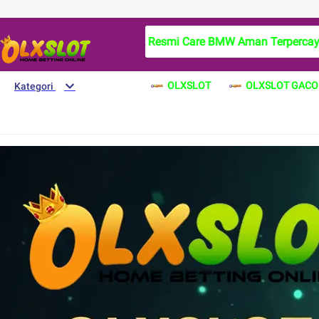
OLXSLOT: Link Resmi Care BMW Aman Terpercaya S
OLXSLOT
OLXSLOT GACO
Kategori