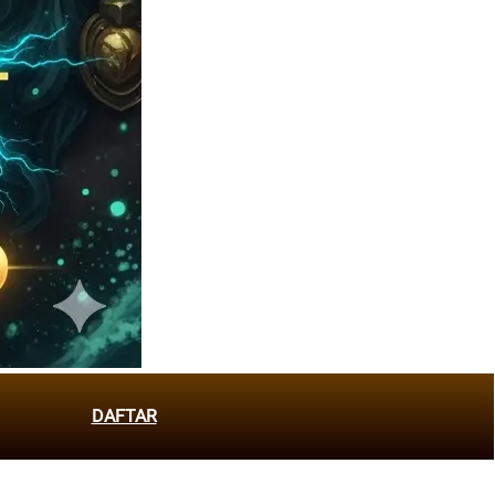
DAFTAR