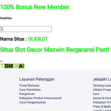
100% Bonus New Member
Kuantitas
Nama Situs :
OLXSLOT
Situs Slot Gacor Maxwin Bergaransi Past
Layanan Pelanggan
Jelajahi 
Pusat Bantuan
Tentang Laz
Cara Pembelian
Afiliate Prog
Pengiriman
Karir
Kebijakan Produk Internasional
Syarat & Ket
Cara Pengembalian
Kebijakan Pri
Ada pertanyaan? Hubungi kami di live chat (24 Jam)
Press & Medi
Jual Di Laza