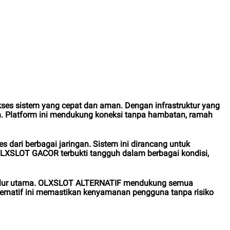
es sistem yang cepat dan aman. Dengan infrastruktur yang
n. Platform ini mendukung koneksi tanpa hambatan, ramah
 dari berbagai jaringan. Sistem ini dirancang untuk
 OLXSLOT GACOR terbukti tangguh dalam berbagai kondisi,
 jalur utama. OLXSLOT ALTERNATIF mendukung semua
ternatif ini memastikan kenyamanan pengguna tanpa risiko