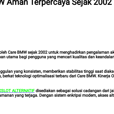
W Aman Terpercaya Sejak 2002
oleh Care BMW sejak 2002 untuk menghadirkan pengalaman aks
ihan utama bagi pengguna yang mencari kualitas dan keandala
ulan yang konsisten, memberikan stabilitas tinggi saat diakses
berkat teknologi optimalisasi terbaru dari Care BMW. Kinerja
XSLOT ALTERNATIF
disediakan sebagai solusi cadangan dari
amanan yang terjaga. Dengan sistem enkripsi modern, akses al