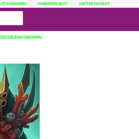
LOT HABANERO
HABANERO SLOT
DAFTAR OLXSLOT
ERO MUDAH MAXWIN