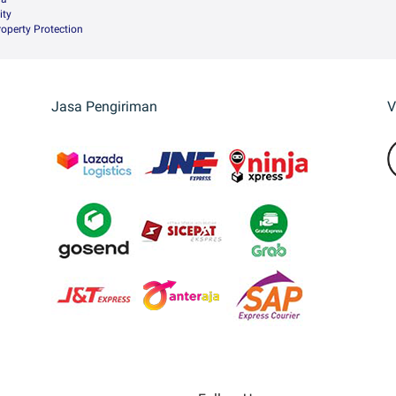
ity
Property Protection
Jasa Pengiriman
V