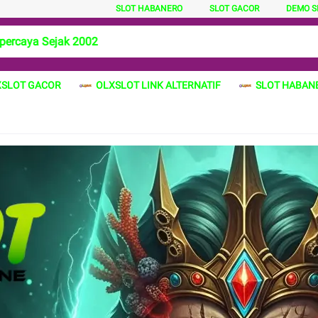
SLOT HABANERO
SLOT GACOR
DEMO S
ejak 2002
XSLOT GACOR
OLXSLOT LINK ALTERNATIF
SLOT HABAN