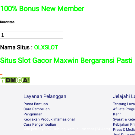
100% Bonus New Member
Kuantitas
Nama Situs :
OLXSLOT
Situs Slot Gacor Maxwin Bergaransi Past
Layanan Pelanggan
Jelajahi 
Pusat Bantuan
Tentang Laz
Cara Pembelian
Afiliate Prog
Pengiriman
Karir
Kebijakan Produk Internasional
Syarat & Ket
Cara Pengembalian
Kebijakan Pri
Ada pertanyaan? Hubungi kami di live chat (24 Jam)
Press & Medi
Jual Di Laza