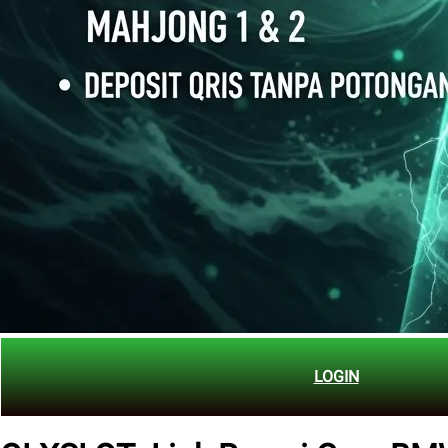
LOGIN