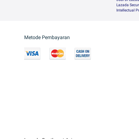
Lazada Secur
Intellectual 
Metode Pembayaran