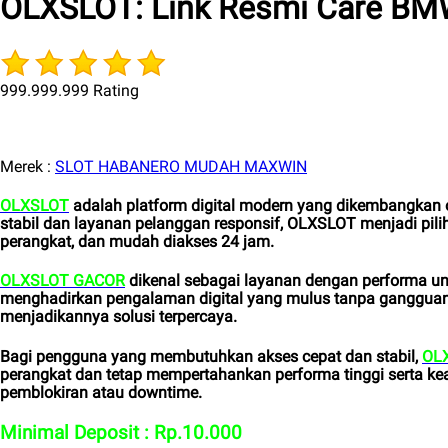
OLXSLOT: Link Resmi Care BM
999.999.999 Rating
Merek :
SLOT HABANERO MUDAH MAXWIN
OLXSLOT
adalah platform digital modern yang dikembangkan 
stabil dan layanan pelanggan responsif, OLXSLOT menjadi pil
perangkat, dan mudah diakses 24 jam.
OLXSLOT GACOR
dikenal sebagai layanan dengan performa ungg
menghadirkan pengalaman digital yang mulus tanpa gangguan, 
menjadikannya solusi terpercaya.
Bagi pengguna yang membutuhkan akses cepat dan stabil,
OL
perangkat dan tetap mempertahankan performa tinggi serta ke
pemblokiran atau downtime.
Minimal Deposit : Rp.10.000