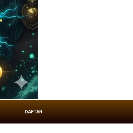
DAFTAR