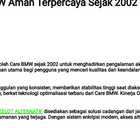
W Aman Terpercaya Sejak 2002
oleh Care BMW sejak 2002 untuk menghadirkan pengalaman aks
ihan utama bagi pengguna yang mencari kualitas dan keandala
ulan yang konsisten, memberikan stabilitas tinggi saat diakses
berkat teknologi optimalisasi terbaru dari Care BMW. Kinerja
XSLOT ALTERNATIF
disediakan sebagai solusi cadangan dari
amanan yang terjaga. Dengan sistem enkripsi modern, akses al