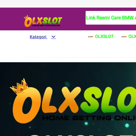
OLXSLOT: Link Resmi Care BMW Aman Ter
OLXSLOT
OL
Kategori