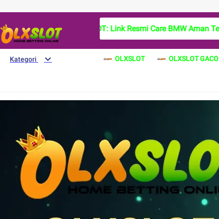
OLXSLOT: Link Resmi Care BMW Aman Terper
OLXSLOT
OLXSLOT GACO
Kategori