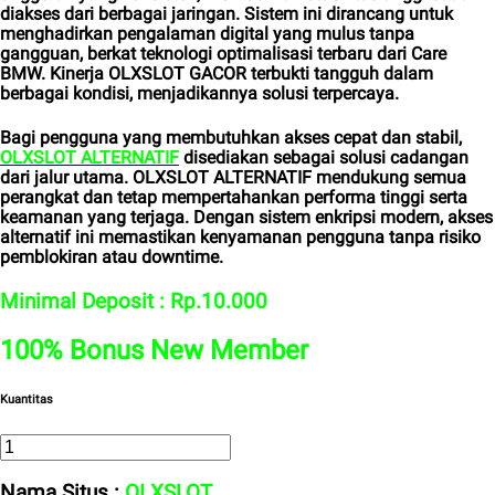
diakses dari berbagai jaringan. Sistem ini dirancang untuk
menghadirkan pengalaman digital yang mulus tanpa
gangguan, berkat teknologi optimalisasi terbaru dari Care
BMW. Kinerja OLXSLOT GACOR terbukti tangguh dalam
berbagai kondisi, menjadikannya solusi terpercaya.
Bagi pengguna yang membutuhkan akses cepat dan stabil,
OLXSLOT ALTERNATIF
disediakan sebagai solusi cadangan
dari jalur utama. OLXSLOT ALTERNATIF mendukung semua
perangkat dan tetap mempertahankan performa tinggi serta
keamanan yang terjaga. Dengan sistem enkripsi modern, akses
alternatif ini memastikan kenyamanan pengguna tanpa risiko
pemblokiran atau downtime.
Minimal Deposit : Rp.10.000
100% Bonus New Member
Kuantitas
Nama Situs :
OLXSLOT