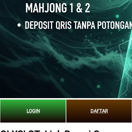
LOGIN
DAFTAR