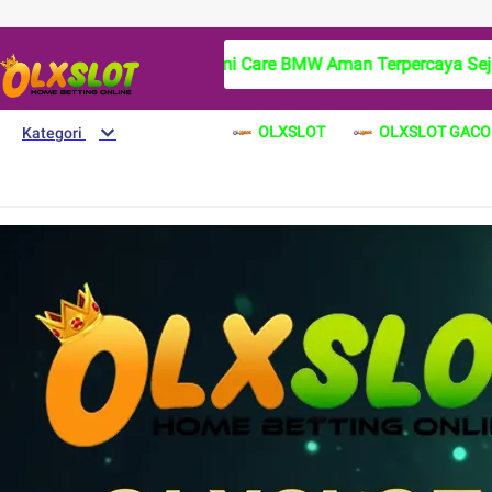
OLXSLOT: Link Resmi Care BMW Aman Terpercaya Sejak 
OLXSLOT
OLXSLOT GACO
Kategori