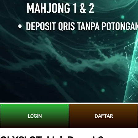
LOGIN
DAFTAR