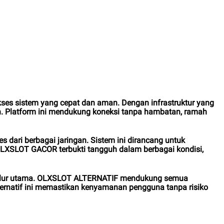
es sistem yang cepat dan aman. Dengan infrastruktur yang
n. Platform ini mendukung koneksi tanpa hambatan, ramah
 dari berbagai jaringan. Sistem ini dirancang untuk
 OLXSLOT GACOR terbukti tangguh dalam berbagai kondisi,
 jalur utama. OLXSLOT ALTERNATIF mendukung semua
ternatif ini memastikan kenyamanan pengguna tanpa risiko