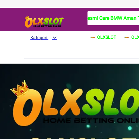
OLXSLOT: Link Resmi Care BMW Aman Terpercay
OLXSLOT
OL
Kategori