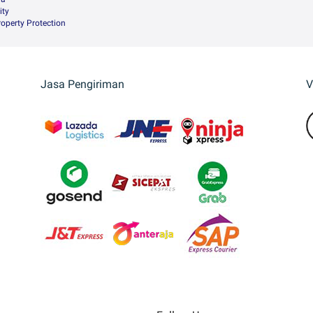
ity
Property Protection
Jasa Pengiriman
V