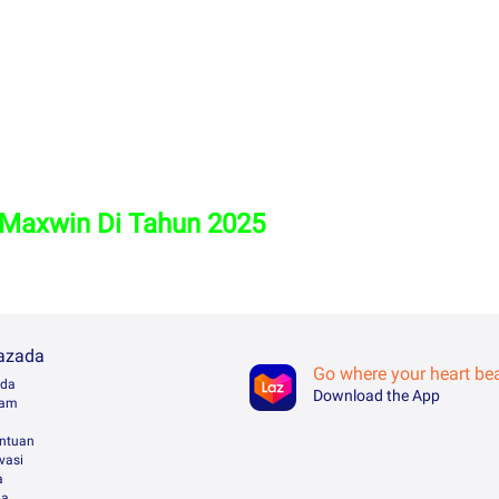
i Maxwin Di Tahun 2025
Lazada
Go where your heart be
ada
Download the App
ram
entuan
vasi
a
da