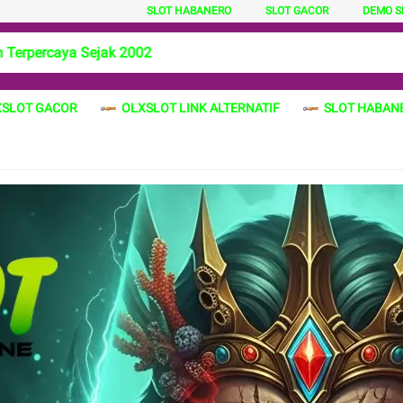
SLOT HABANERO
SLOT GACOR
DEMO S
ya Sejak 2002
XSLOT GACOR
OLXSLOT LINK ALTERNATIF
SLOT HABAN