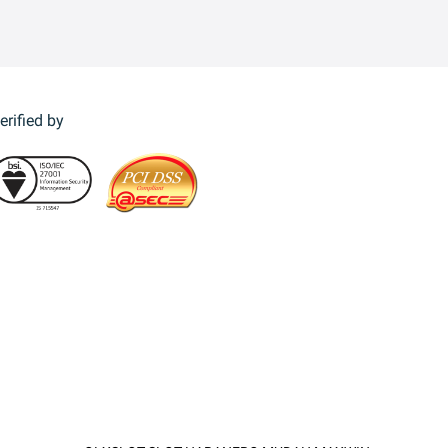
erified by