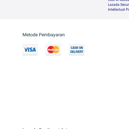
Lazada Secur
Intellectual 
Metode Pembayaran