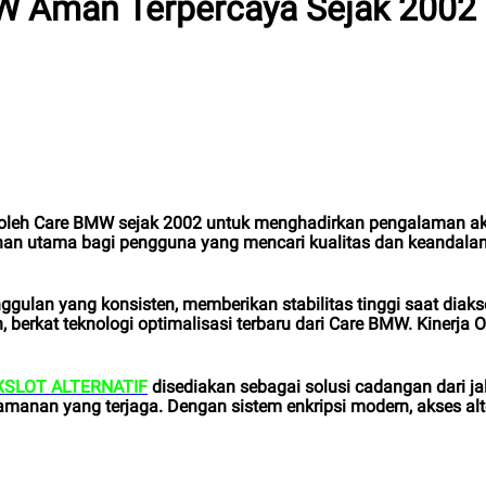
W Aman Terpercaya Sejak 2002
oleh Care BMW sejak 2002 untuk menghadirkan pengalaman aks
ihan utama bagi pengguna yang mencari kualitas dan keandala
ulan yang konsisten, memberikan stabilitas tinggi saat diakses
berkat teknologi optimalisasi terbaru dari Care BMW. Kinerja
XSLOT ALTERNATIF
disediakan sebagai solusi cadangan dari
amanan yang terjaga. Dengan sistem enkripsi modern, akses al