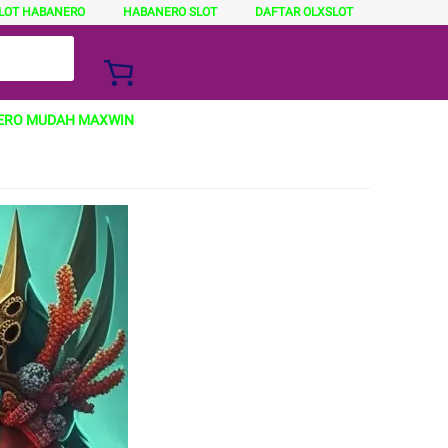
LOT HABANERO
HABANERO SLOT
DAFTAR OLXSLOT
ERO MUDAH MAXWIN