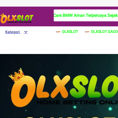
OLXSLOT: Link Resmi Care BMW Aman Terpercaya Sejak 20
OLXSLOT
OLXSLOT GACO
Kategori