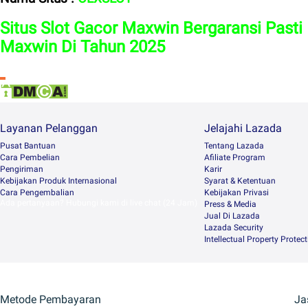
Situs Slot Gacor Maxwin Bergaransi Pasti
Maxwin Di Tahun 2025
Layanan Pelanggan
Jelajahi Lazada
Pusat Bantuan
Tentang Lazada
Cara Pembelian
Afiliate Program
Pengiriman
Karir
Kebijakan Produk Internasional
Syarat & Ketentuan
Cara Pengembalian
Kebijakan Privasi
Ada pertanyaan? Hubungi kami di live chat (24 Jam)
Press & Media
Jual Di Lazada
Lazada Security
Intellectual Property Protec
Metode Pembayaran
Ja