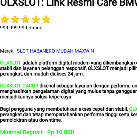
OLXSLOT: Link Resmi Care BM
999.999.999 Rating
Merek :
SLOT HABANERO MUDAH MAXWIN
OLXSLOT
adalah platform digital modern yang dikembangkan 
stabil dan layanan pelanggan responsif, OLXSLOT menjadi pil
perangkat, dan mudah diakses 24 jam.
OLXSLOT GACOR
dikenal sebagai layanan dengan performa ungg
menghadirkan pengalaman digital yang mulus tanpa gangguan, 
menjadikannya solusi terpercaya.
Bagi pengguna yang membutuhkan akses cepat dan stabil,
OL
perangkat dan tetap mempertahankan performa tinggi serta ke
pemblokiran atau downtime.
Minimal Deposit : Rp.10.000