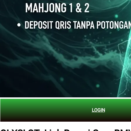
LOGIN