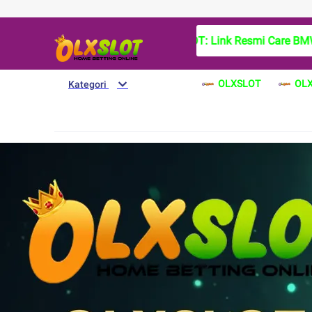
OLXSLOT: Link Resmi Care BMW Aman T
OLXSLOT
OL
Kategori