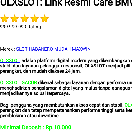
OLXSLOT: Link Resmi Care BM
999.999.999 Rating
Merek :
SLOT HABANERO MUDAH MAXWIN
OLXSLOT
adalah platform digital modern yang dikembangkan 
stabil dan layanan pelanggan responsif, OLXSLOT menjadi pil
perangkat, dan mudah diakses 24 jam.
OLXSLOT GACOR
dikenal sebagai layanan dengan performa ungg
menghadirkan pengalaman digital yang mulus tanpa gangguan, 
menjadikannya solusi terpercaya.
Bagi pengguna yang membutuhkan akses cepat dan stabil,
OL
perangkat dan tetap mempertahankan performa tinggi serta ke
pemblokiran atau downtime.
Minimal Deposit : Rp.10.000