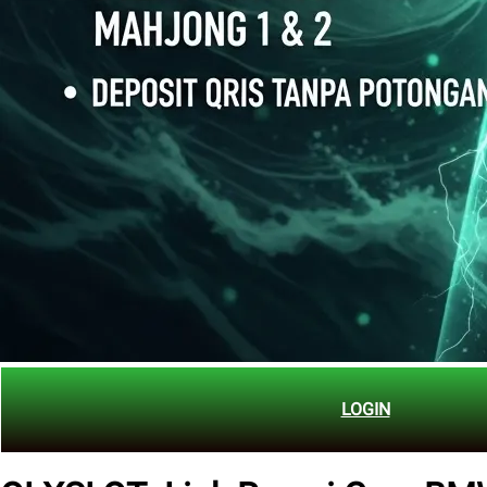
LOGIN