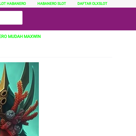
LOT HABANERO
HABANERO SLOT
DAFTAR OLXSLOT
ERO MUDAH MAXWIN