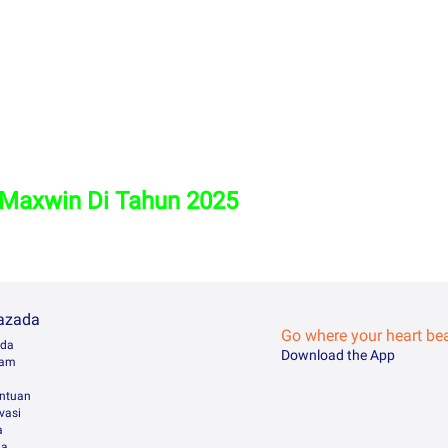
i Maxwin Di Tahun 2025
Lazada
Go where your heart be
ada
Download the App
ram
entuan
vasi
a
da