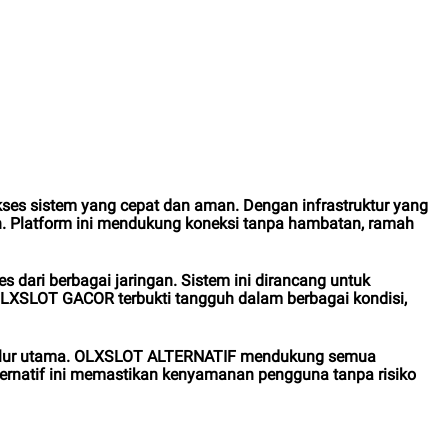
es sistem yang cepat dan aman. Dengan infrastruktur yang
n. Platform ini mendukung koneksi tanpa hambatan, ramah
 dari berbagai jaringan. Sistem ini dirancang untuk
 OLXSLOT GACOR terbukti tangguh dalam berbagai kondisi,
 jalur utama. OLXSLOT ALTERNATIF mendukung semua
ternatif ini memastikan kenyamanan pengguna tanpa risiko