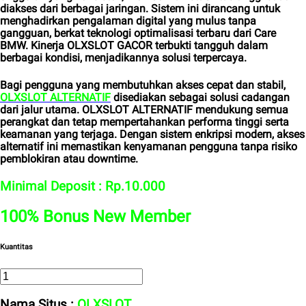
diakses dari berbagai jaringan. Sistem ini dirancang untuk
menghadirkan pengalaman digital yang mulus tanpa
gangguan, berkat teknologi optimalisasi terbaru dari Care
BMW. Kinerja OLXSLOT GACOR terbukti tangguh dalam
berbagai kondisi, menjadikannya solusi terpercaya.
Bagi pengguna yang membutuhkan akses cepat dan stabil,
OLXSLOT ALTERNATIF
disediakan sebagai solusi cadangan
dari jalur utama. OLXSLOT ALTERNATIF mendukung semua
perangkat dan tetap mempertahankan performa tinggi serta
keamanan yang terjaga. Dengan sistem enkripsi modern, akses
alternatif ini memastikan kenyamanan pengguna tanpa risiko
pemblokiran atau downtime.
Minimal Deposit : Rp.10.000
100% Bonus New Member
Kuantitas
Nama Situs :
OLXSLOT