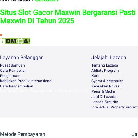
Situs Slot Gacor Maxwin Bergaransi Pasti
Maxwin Di Tahun 2025
Layanan Pelanggan
Jelajahi Lazada
Pusat Bantuan
Tentang Lazada
Cara Pembelian
Afiliate Program
Pengiriman
Karir
Kebijakan Produk Internasional
Syarat & Ketentuan
Cara Pengembalian
Kebijakan Privasi
Ada pertanyaan? Hubungi kami di live chat (24 Jam)
Press & Media
Jual Di Lazada
Lazada Security
Intellectual Property Protec
Metode Pembayaran
Ja