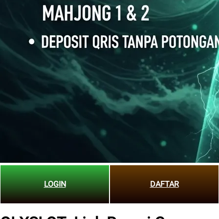
LOGIN
DAFTAR