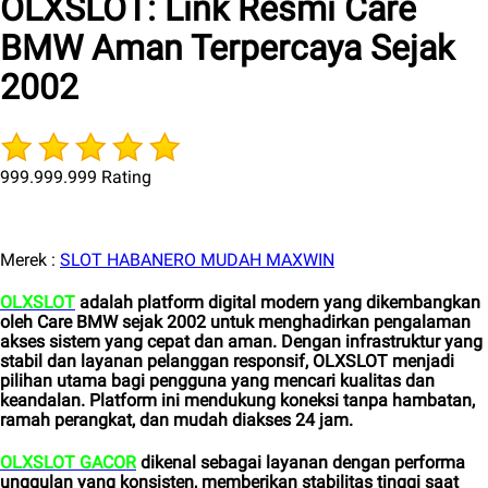
OLXSLOT: Link Resmi Care
BMW Aman Terpercaya Sejak
2002
999.999.999 Rating
Merek :
SLOT HABANERO MUDAH MAXWIN
OLXSLOT
adalah platform digital modern yang dikembangkan
oleh Care BMW sejak 2002 untuk menghadirkan pengalaman
akses sistem yang cepat dan aman. Dengan infrastruktur yang
stabil dan layanan pelanggan responsif, OLXSLOT menjadi
pilihan utama bagi pengguna yang mencari kualitas dan
keandalan. Platform ini mendukung koneksi tanpa hambatan,
ramah perangkat, dan mudah diakses 24 jam.
OLXSLOT GACOR
dikenal sebagai layanan dengan performa
unggulan yang konsisten, memberikan stabilitas tinggi saat