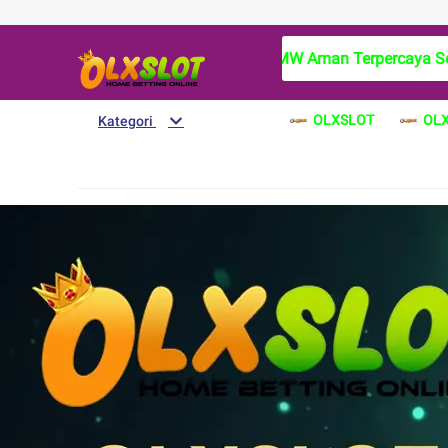
OLXSLOT: Link Resmi Care BMW Aman Terpercaya Sejak 2002
OLXSLOT
OL
Kategori