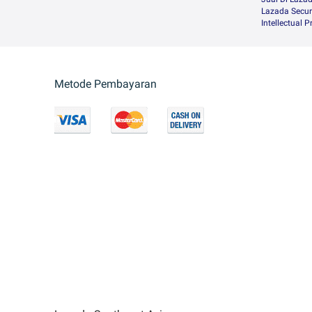
Lazada Secur
Intellectual 
Metode Pembayaran