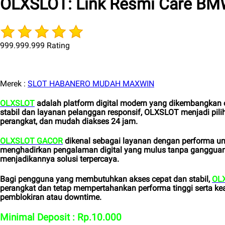
OLXSLOT: Link Resmi Care BM
999.999.999 Rating
Merek :
SLOT HABANERO MUDAH MAXWIN
OLXSLOT
adalah platform digital modern yang dikembangkan 
stabil dan layanan pelanggan responsif, OLXSLOT menjadi pil
perangkat, dan mudah diakses 24 jam.
OLXSLOT GACOR
dikenal sebagai layanan dengan performa ungg
menghadirkan pengalaman digital yang mulus tanpa gangguan, 
menjadikannya solusi terpercaya.
Bagi pengguna yang membutuhkan akses cepat dan stabil,
OL
perangkat dan tetap mempertahankan performa tinggi serta ke
pemblokiran atau downtime.
Minimal Deposit : Rp.10.000