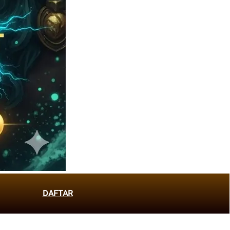
DAFTAR