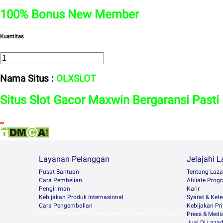
100% Bonus New Member
Kuantitas
Nama Situs :
OLXSLOT
Situs Slot Gacor Maxwin Bergaransi Past
Layanan Pelanggan
Jelajahi 
Pusat Bantuan
Tentang Laz
Cara Pembelian
Afiliate Prog
Pengiriman
Karir
Kebijakan Produk Internasional
Syarat & Ket
Cara Pengembalian
Kebijakan Pri
Ada pertanyaan? Hubungi kami di live chat (24 Jam)
Press & Medi
Jual Di Laza