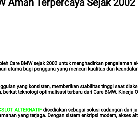
W Aman Terpercaya Sejak 2002
oleh Care BMW sejak 2002 untuk menghadirkan pengalaman aks
ihan utama bagi pengguna yang mencari kualitas dan keandala
ulan yang konsisten, memberikan stabilitas tinggi saat diakses
berkat teknologi optimalisasi terbaru dari Care BMW. Kinerja
XSLOT ALTERNATIF
disediakan sebagai solusi cadangan dari
amanan yang terjaga. Dengan sistem enkripsi modern, akses al