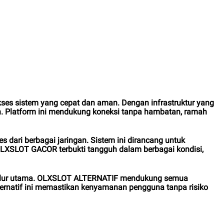
es sistem yang cepat dan aman. Dengan infrastruktur yang
n. Platform ini mendukung koneksi tanpa hambatan, ramah
 dari berbagai jaringan. Sistem ini dirancang untuk
 OLXSLOT GACOR terbukti tangguh dalam berbagai kondisi,
 jalur utama. OLXSLOT ALTERNATIF mendukung semua
ternatif ini memastikan kenyamanan pengguna tanpa risiko