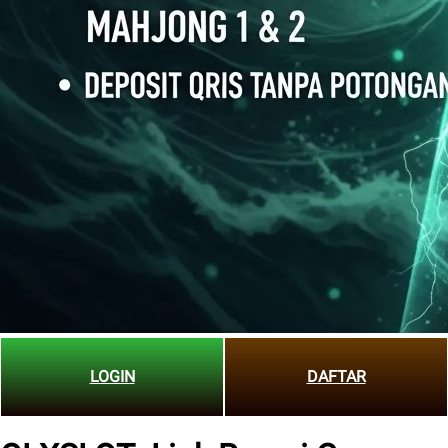
LOGIN
DAFTAR