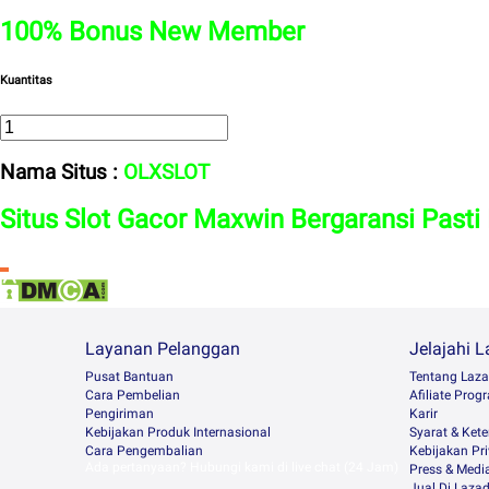
100% Bonus New Member
Kuantitas
Nama Situs :
OLXSLOT
Situs Slot Gacor Maxwin Bergaransi Past
Layanan Pelanggan
Jelajahi 
Pusat Bantuan
Tentang Laz
Cara Pembelian
Afiliate Prog
Pengiriman
Karir
Kebijakan Produk Internasional
Syarat & Ket
Cara Pengembalian
Kebijakan Pri
Ada pertanyaan? Hubungi kami di live chat (24 Jam)
Press & Medi
Jual Di Laza