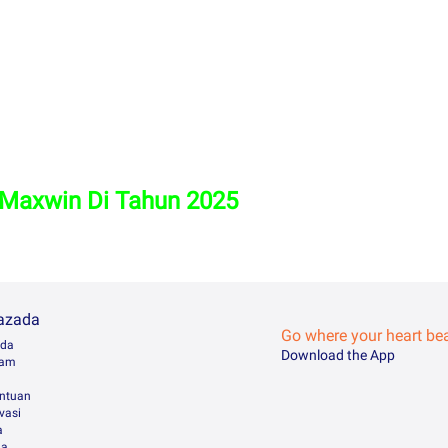
i Maxwin Di Tahun 2025
Lazada
Go where your heart be
ada
Download the App
ram
entuan
vasi
a
da