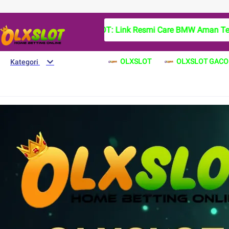
OLXSLOT: Link Resmi Care BMW Aman Terper
OLXSLOT
OLXSLOT GACO
Kategori