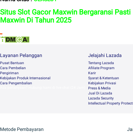
Situs Slot Gacor Maxwin Bergaransi Pasti
Maxwin Di Tahun 2025
Layanan Pelanggan
Jelajahi Lazada
Pusat Bantuan
Tentang Lazada
Cara Pembelian
Afiliate Program
Pengiriman
Karir
Kebijakan Produk Internasional
Syarat & Ketentuan
Cara Pengembalian
Kebijakan Privasi
Ada pertanyaan? Hubungi kami di live chat (24 Jam)
Press & Media
Jual Di Lazada
Lazada Security
Intellectual Property Protec
Metode Pembayaran
Ja